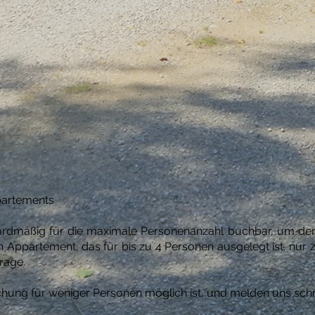
partements
rdmäßig für die maximale Personenanzahl buchbar, um den A
in Appartement, das für bis zu 4 Personen ausgelegt ist, nur 
rage.
uchung für weniger Personen möglich ist, und melden uns schn