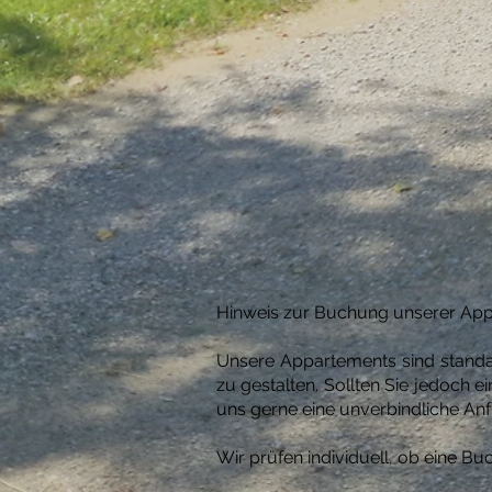
Hinweis zur Buchung unserer Ap
Unsere Appartements sind standa
zu gestalten. Sollten Sie jedoch e
uns gerne eine unverbindliche Anf
Wir prüfen individuell, ob eine B