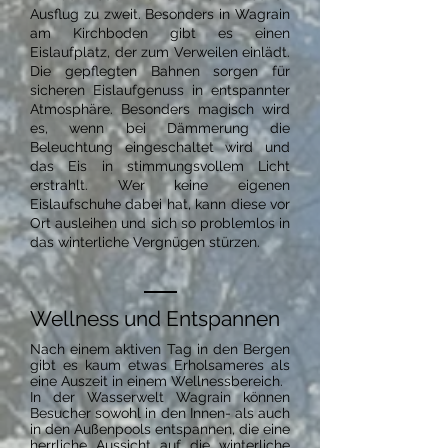
Ausflug zu zweit. Besonders in Wagrain
am Kirchboden gibt es einen
Eislaufplatz, der zum Verweilen einlädt.
Die gepflegten Bahnen sorgen für
sicheren Eislaufgenuss in entspannter
Atmosphäre. Besonders magisch wird
es, wenn bei Dämmerung die
Beleuchtung eingeschaltet wird und
das Eis in stimmungsvollem Licht
erstrahlt. Wer keine eigenen
Eislaufschuhe dabei hat, kann diese vor
Ort ausleihen und sich so problemlos in
das winterliche Vergnügen stürzen.
Wellness und Entspannen
Nach einem aktiven Tag in den Bergen
gibt es kaum etwas Erholsameres als
eine Auszeit in einem Wellnessbereich.
In der Wasserwelt Wagrain können
Besucher sowohl in den Innen- als auch
in den Außenpools entspannen, die eine
herrliche Aussicht auf die winterliche