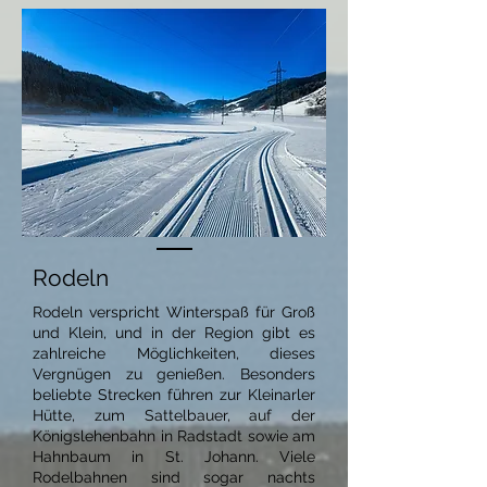
Rodeln
Rodeln verspricht Winterspaß für Groß
und Klein, und in der Region gibt es
zahlreiche Möglichkeiten, dieses
Vergnügen zu genießen. Besonders
beliebte Strecken führen zur Kleinarler
Hütte, zum Sattelbauer, auf der
Königslehenbahn in Radstadt sowie am
Hahnbaum in St. Johann. Viele
Rodelbahnen sind sogar nachts