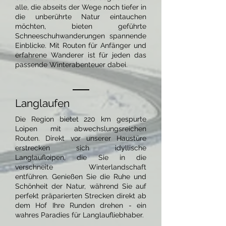
alle, die abseits der Wege noch tiefer in
die unberührte Natur eintauchen
möchten, bieten geführte
Schneeschuhwanderungen spannende
Einblicke. Mit Routen für Anfänger und
erfahrene Wanderer ist für jeden das
passende Winterabenteuer dabei.
Langlaufen
Die Region bietet 220 km gespurte
Loipen mit abwechslungsreichen
Routen. Direkt vor unserer Haustüre
erstrecken sich idyllische
Langlaufloipen, die Sie in die
verschneite Winterlandschaft
entführen. Genießen Sie die Ruhe und
Schönheit der Natur, während Sie auf
perfekt präparierten Strecken direkt ab
dem Hof Ihre Runden drehen - ein
wahres Paradies für Langlaufliebhaber.