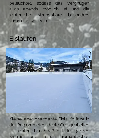
beleuchtet, sodass das Vergnügen
auch abends möglich ist und die
winterliche Atmosphäre besonders
stimmungsvoll wird.
Eislaufen
Kleine, aber charmante Eislaufplätze in
der Region bieten ideale Gelegenheiten
für winterlichen Spaß mit der ganzen
Familie oder einen romantischen