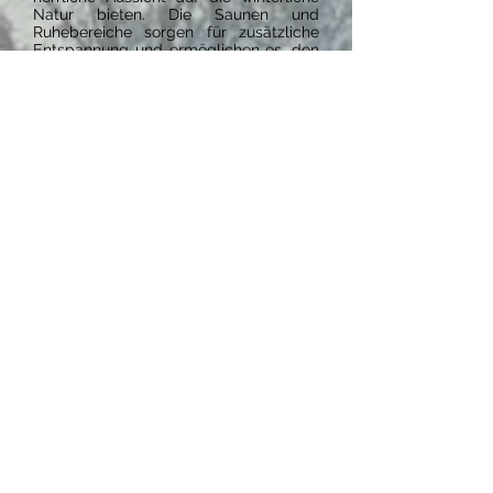
Natur bieten. Die Saunen und
Ruhebereiche sorgen für zusätzliche
Entspannung und ermöglichen es, den
Körper nach einem erlebnisreichen Tag
zu regenerieren.
Der Eintritt in die Wasserwelt Wagrain
ist für alle Gäste kostenfrei, wenn sie
die Gästekarte vorzeigen, die sie bei
ihrer Ankunft bei uns erhalten.
Eine weitere hervorragende Möglichkeit
für Wellness und Entspannung bietet
die Therme Amadé in Altenmarkt. Mit
ihren großzügigen Thermalbecken,
Saunen und Wellness-Angeboten
bietet die Therme ein ideales Umfeld,
um Körper und Geist zu verwöhnen.
Besonders die wohltuenden
Thermalquellen und das entspannende
Ambiente der Saunalandschaften
laden dazu ein, in vollen Zügen
abzuschalten und neue Energie zu
tanken.
Adventzauber